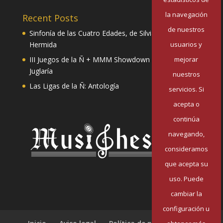
la navegación
Recent Posts
de nuestros
Sinfonía de las Cuatro Edades, de Silvia Pazos
usuarios y
Hermida
mejorar
III Juegos de la Ñ + MMM Showdown II: Mester de
Juglaría
nuestros
Las Ligas de la Ñ: Antología
servicios. Si
acepta o
continúa
navegando,
consideramos
que acepta su
uso. Puede
cambiar la
configuración u