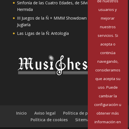
de nuestros
Sinfonía de las Cuatro Edades, de Silvia Pazos
Hermida
usuarios y
III Juegos de la Ñ + MMM Showdown II: Mester de
mejorar
Juglaría
nuestros
Las Ligas de la Ñ: Antología
servicios. Si
acepta o
continúa
navegando,
consideramos
que acepta su
uso. Puede
cambiar la
configuración u
Inicio
Aviso legal
Política de privacidad
obtener más
Política de cookies
Sitemap
información en