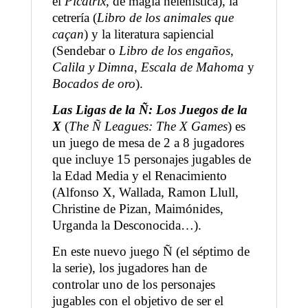
el
Picatrix
, de magia helenística), la
cetrería (
Libro de los animales que
caçan
) y la literatura sapiencial
(Sendebar o
Libro de los engaños
,
Calila y Dimna
,
Escala de Mahoma
y
Bocados de oro
).
Las Ligas de la Ñ: Los Juegos de la
X
(
The Ñ Leagues: The X Games
) es
un juego de mesa de 2 a 8 jugadores
que incluye 15 personajes jugables de
la Edad Media y el Renacimiento
(Alfonso X, Wallada, Ramon Llull,
Christine de Pizan, Maimónides,
Urganda la Desconocida…).
En este nuevo juego Ñ (el séptimo de
la serie), los jugadores han de
controlar uno de los personajes
jugables con el objetivo de ser el