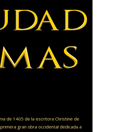
ma de 1405 de la escritora Christine de
 primera gran obra occidental dedicada a