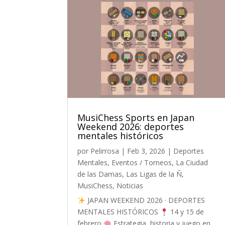
MusiChess Sports en Japan
Weekend 2026: deportes
mentales históricos
por
Pelirrosa
|
Feb 3, 2026
|
Deportes
Mentales
,
Eventos / Torneos
,
La Ciudad
de las Damas
,
Las Ligas de la Ñ
,
MusiChess
,
Noticias
JAPAN WEEKEND 2026 · DEPORTES
MENTALES HISTÓRICOS
14 y 15 de
febrero
Estrategia, historia y juego en