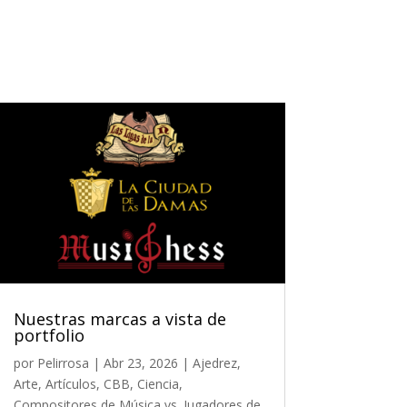
Nuestras marcas a vista de
portfolio
por
Pelirrosa
|
Abr 23, 2026
|
Ajedrez
,
Arte
,
Artículos
,
CBB
,
Ciencia
,
Compositores de Música vs. Jugadores de