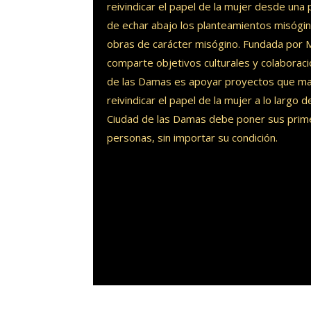
reivindicar el papel de la mujer desde una
de echar abajo los planteamientos misógino
obras de carácter misógino. Fundada por Ma
comparte objetivos culturales y colaboracion
de las Damas es apoyar proyectos que mant
reivindicar el papel de la mujer a lo largo d
Ciudad de las Damas debe poner sus primer
personas, sin importar su condición.