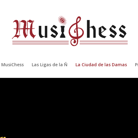
MusiChess
Las Ligas de la Ñ
La Ciudad de las Damas
P