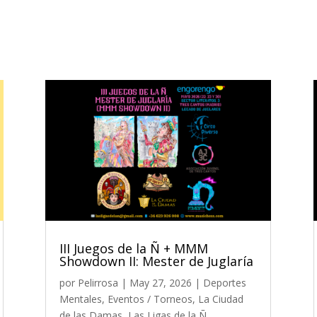
III Juegos de la Ñ + MMM
Showdown II: Mester de Juglaría
por
Pelirrosa
|
May 27, 2026
|
Deportes
Mentales
,
Eventos / Torneos
,
La Ciudad
de las Damas
,
Las Ligas de la Ñ
,