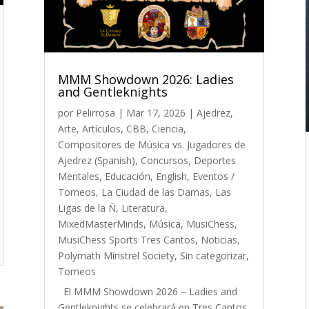
MMM Showdown 2026: Ladies
and Gentleknights
por
Pelirrosa
|
Mar 17, 2026
|
Ajedrez
,
Arte
,
Artículos
,
CBB
,
Ciencia
,
Compositores de Música vs. Jugadores de
Ajedrez (Spanish)
,
Concursos
,
Deportes
Mentales
,
Educación
,
English
,
Eventos /
Torneos
,
La Ciudad de las Damas
,
Las
Ligas de la Ñ
,
Literatura
,
MixedMasterMinds
,
Música
,
MusiChess
,
MusiChess Sports Tres Cantos
,
Noticias
,
Polymath Minstrel Society
,
Sin categorizar
,
Torneos
El MMM Showdown 2026 – Ladies and
Gentleknights se celebrará en Tres Cantos