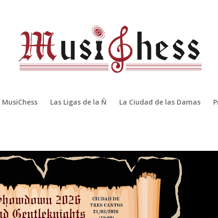
MusiChess
Las Ligas de la Ñ
La Ciudad de las Damas
P