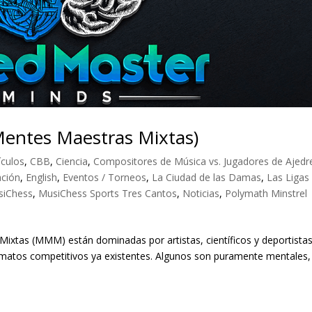
Mentes Maestras Mixtas)
ículos
,
CBB
,
Ciencia
,
Compositores de Música vs. Jugadores de Ajedr
ación
,
English
,
Eventos / Torneos
,
La Ciudad de las Damas
,
Las Ligas
siChess
,
MusiChess Sports Tres Cantos
,
Noticias
,
Polymath Minstrel
Mixtas (MMM) están dominadas por artistas, científicos y deportista
rmatos competitivos ya existentes. Algunos son puramente mentales,