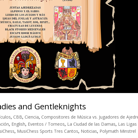
ies and Gentleknights
ículos
,
CBB
,
Ciencia
,
Compositores de Música vs. Jugadores de Ajedr
ación
,
English
,
Eventos / Torneos
,
La Ciudad de las Damas
,
Las Ligas
siChess
,
MusiChess Sports Tres Cantos
,
Noticias
,
Polymath Minstrel