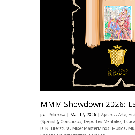
MMM Showdown 2026: Lad
por
Pelirrosa
|
Mar 17, 2026
|
Ajedrez
,
Arte
,
Art
(Spanish)
,
Concursos
,
Deportes Mentales
,
Educ
la Ñ
,
Literatura
,
MixedMasterMinds
,
Música
,
Mu