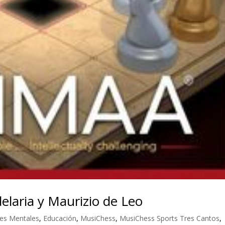
elaria y Maurizio de Leo
es Mentales
,
Educación
,
MusiChess
,
MusiChess Sports Tres Cantos
,