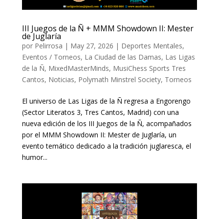
III Juegos de la Ñ + MMM Showdown II: Mester
de Juglaría
por
Pelirrosa
|
May 27, 2026
|
Deportes Mentales
,
Eventos / Torneos
,
La Ciudad de las Damas
,
Las Ligas
de la Ñ
,
MixedMasterMinds
,
MusiChess Sports Tres
Cantos
,
Noticias
,
Polymath Minstrel Society
,
Torneos
El universo de Las Ligas de la Ñ regresa a Engorengo
(Sector Literatos 3, Tres Cantos, Madrid) con una
nueva edición de los III Juegos de la Ñ, acompañados
por el MMM Showdown II: Mester de Juglaría, un
evento temático dedicado a la tradición juglaresca, el
humor...