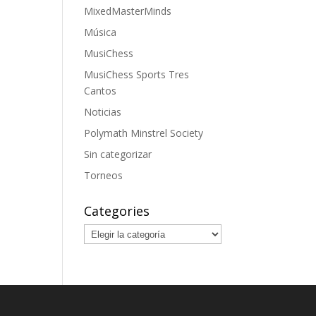
MixedMasterMinds
Música
MusiChess
MusiChess Sports Tres
Cantos
Noticias
Polymath Minstrel Society
Sin categorizar
Torneos
Categories
Categories