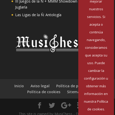
III Juegos de la Ñ + MMM Showdown II: Mester de
mejorar
Juglaría
nuestros
Las Ligas de la Ñ: Antología
servicios. Si
acepta o
continúa
navegando,
consideramos
que acepta su
uso. Puede
cambiar la
configuración u
Inicio
Aviso legal
Política de privacidad
obtener más
Política de cookies
Sitemap
información en
nuestra Política
de cookies.
This site is owned by MusiChess - Designed by