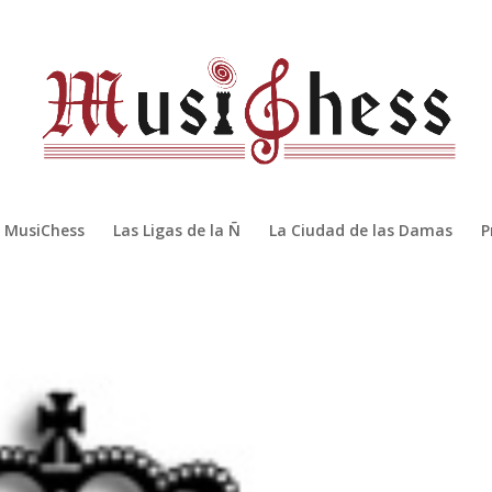
MusiChess
Las Ligas de la Ñ
La Ciudad de las Damas
P