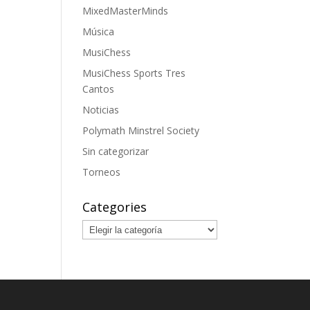
MixedMasterMinds
Música
MusiChess
MusiChess Sports Tres
Cantos
Noticias
Polymath Minstrel Society
Sin categorizar
Torneos
Categories
Categories