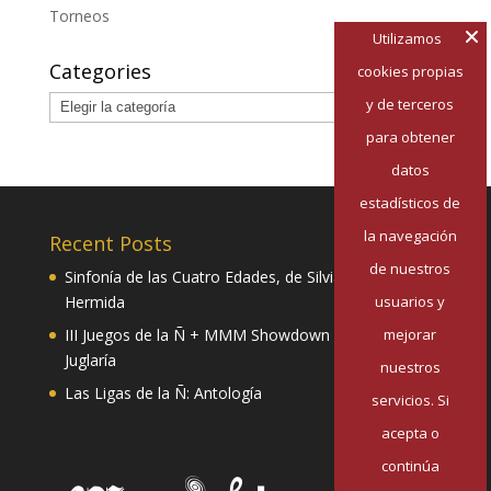
Torneos
Utilizamos
Categories
cookies propias
Categories
y de terceros
para obtener
datos
estadísticos de
la navegación
Recent Posts
de nuestros
Sinfonía de las Cuatro Edades, de Silvia Pazos
usuarios y
Hermida
mejorar
III Juegos de la Ñ + MMM Showdown II: Mester de
Juglaría
nuestros
Las Ligas de la Ñ: Antología
servicios. Si
acepta o
continúa