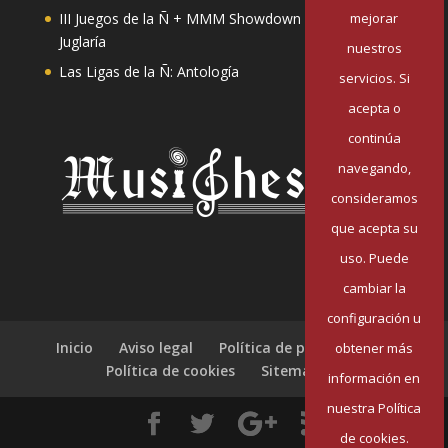
mejorar
III Juegos de la Ñ + MMM Showdown II: Mester de
Juglaría
nuestros
Las Ligas de la Ñ: Antología
servicios. Si
acepta o
continúa
navegando,
consideramos
que acepta su
uso. Puede
cambiar la
configuración u
Inicio
Aviso legal
Política de privacidad
obtener más
Política de cookies
Sitemap
información en
nuestra Política
de cookies.