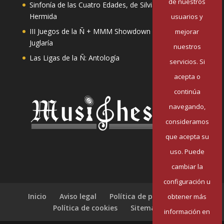
de nuestros
Sinfonía de las Cuatro Edades, de Silvia Pazos
Hermida
usuarios y
III Juegos de la Ñ + MMM Showdown II: Mester de
mejorar
Juglaría
nuestros
Las Ligas de la Ñ: Antología
servicios. Si
acepta o
continúa
navegando,
consideramos
que acepta su
uso. Puede
cambiar la
configuración u
Inicio
Aviso legal
Política de privacidad
obtener más
Política de cookies
Sitemap
información en