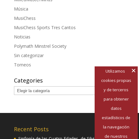
Música
MusiChess
MusiChess Sports Tres Cantos
Noticias
Polymath Minstrel Society
Sin categorizar
Torneos
Utilizamos
Categories
cookies propias
Categories
y de terceros
para obtener
datos
estadísticos de
la navegación
Recent Posts
de nuestros
Sinfonía de las Cuatro Edades, de Silvia Pazos