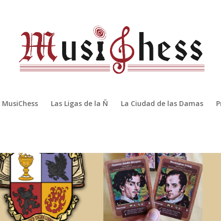
MusiChess
Las Ligas de la Ñ
La Ciudad de las Damas
P