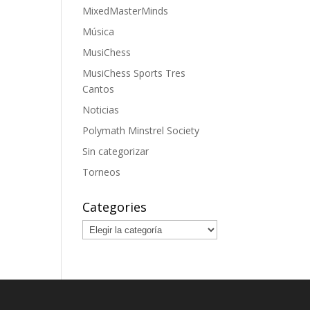
MixedMasterMinds
Música
MusiChess
MusiChess Sports Tres
Cantos
Noticias
Polymath Minstrel Society
Sin categorizar
Torneos
Categories
Categories