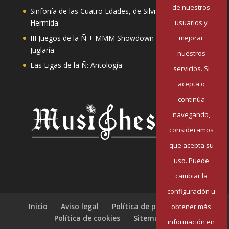
de nuestros
Sinfonía de las Cuatro Edades, de Silvia Pazos
usuarios y
Hermida
mejorar
III Juegos de la Ñ + MMM Showdown II: Mester de
Juglaría
nuestros
Las Ligas de la Ñ: Antología
servicios. Si
acepta o
continúa
navegando,
consideramos
que acepta su
uso. Puede
cambiar la
configuración u
Inicio
Aviso legal
Política de privacidad
obtener más
Política de cookies
Sitemap
información en