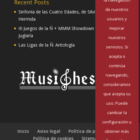
Recent Posts
de nuestros
Sinfonía de las Cuatro Edades, de Silvia Pazos
usuarios y
Hermida
mejorar
III Juegos de la Ñ + MMM Showdown II: Mester de
Juglaría
nuestros
Las Ligas de la Ñ: Antología
servicios. Si
acepta o
continúa
navegando,
consideramos
que acepta su
uso. Puede
cambiar la
configuración u
Inicio
Aviso legal
Política de privacidad
obtener más
Política de cookies
Sitemap