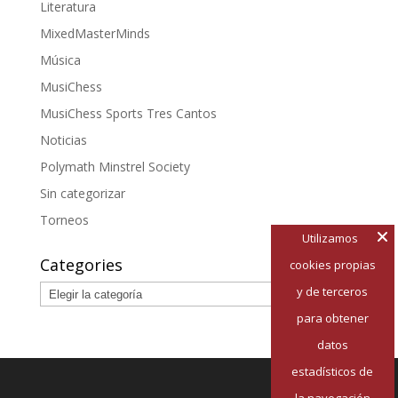
Literatura
MixedMasterMinds
Música
MusiChess
MusiChess Sports Tres Cantos
Noticias
Polymath Minstrel Society
Sin categorizar
Torneos
Utilizamos
Categories
cookies propias
Categories
y de terceros
para obtener
datos
estadísticos de
la navegación