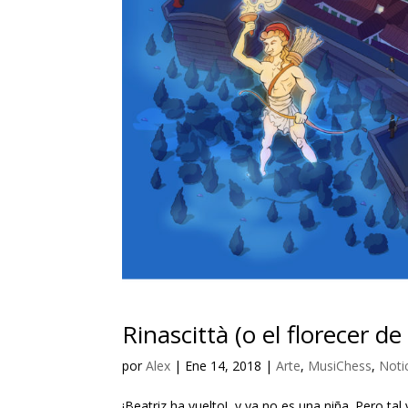
Rinascittà (o el florecer de
por
Alex
|
Ene 14, 2018
|
Arte
,
MusiChess
,
Noti
¡Beatriz ha vuelto!, y ya no es una niña. Pero t