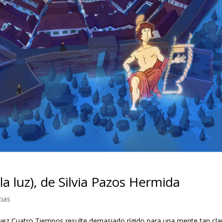
 la luz), de Silvia Pazos Hermida
cias
al vez Cuatro Tiempos resulte demasiado rígido para una mente tan cla