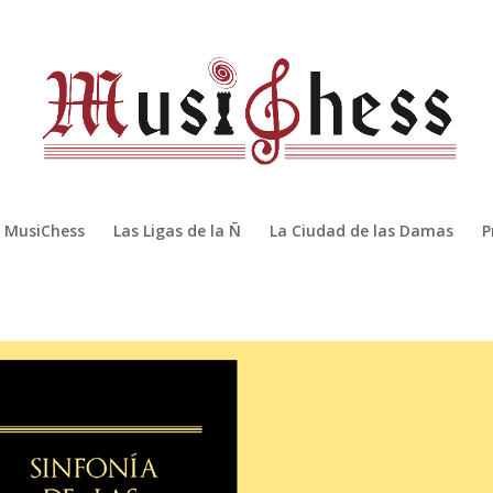
MusiChess
Las Ligas de la Ñ
La Ciudad de las Damas
P