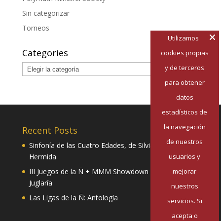
Sin categorizar
Torneos
Utilizamos
Categories
cookies propias
Categories
y de terceros
para obtener
datos
estadísticos de
la navegación
Recent Posts
de nuestros
Sinfonía de las Cuatro Edades, de Silvia Pazos
usuarios y
Hermida
mejorar
III Juegos de la Ñ + MMM Showdown II: Mester de
Juglaría
nuestros
Las Ligas de la Ñ: Antología
servicios. Si
acepta o