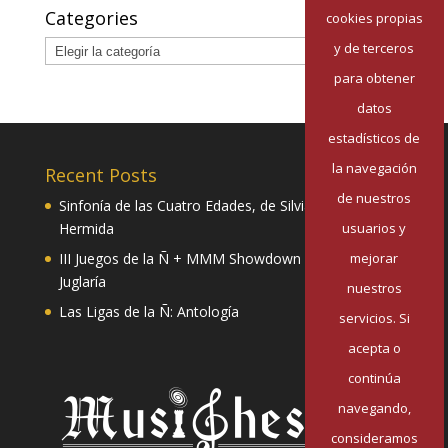
Categories
cookies propias
Categories
y de terceros
para obtener
datos
estadísticos de
la navegación
Recent Posts
de nuestros
Sinfonía de las Cuatro Edades, de Silvia Pazos
usuarios y
Hermida
mejorar
III Juegos de la Ñ + MMM Showdown II: Mester de
Juglaría
nuestros
Las Ligas de la Ñ: Antología
servicios. Si
acepta o
continúa
navegando,
consideramos