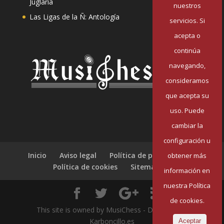
Juglaría
nuestros
Las Ligas de la Ñ: Antología
servicios. Si
acepta o
continúa
navegando,
consideramos
que acepta su
uso. Puede
cambiar la
configuración u
Inicio
Aviso legal
Política de privacidad
obtener más
Política de cookies
Sitemap
información en
nuestra Política
de cookies.
This site is owned by MusiChess - Designed by
Karboncillo.es
Aceptar