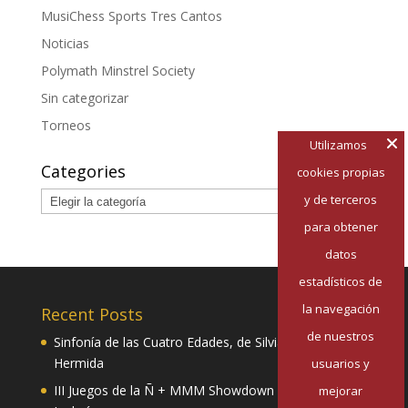
MusiChess Sports Tres Cantos
Noticias
Polymath Minstrel Society
Sin categorizar
Torneos
Utilizamos
Categories
cookies propias
Categories
y de terceros
para obtener
datos
estadísticos de
la navegación
Recent Posts
de nuestros
Sinfonía de las Cuatro Edades, de Silvia Pazos
Hermida
usuarios y
III Juegos de la Ñ + MMM Showdown II: Mester de
mejorar