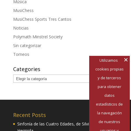
Música
MusiChess
MusiChess Sports Tres Cantos
Noticias
Polymath Minstrel Society
Sin categorizar
Torneos
Utilizamos
Categories
cookies propias
Categories
y de terceros
para obtener
datos
estadísticos de
la navegación
Recent Posts
de nuestros
Sinfonía de las Cuatro Edades, de Silvia Pazos
usuarios y
Hermida