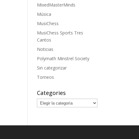
MixedMasterMinds
Música
MusiChess
MusiChess Sports Tres
Cantos
Noticias
Polymath Minstrel Society
Sin categorizar
Torneos
Categories
Categories