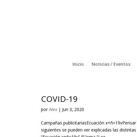
Inicio
Noticias / Eventos
COVID-19
por
Alex
|
Jun 3, 2020
Campañas publicitariasEcuación x+ñ=19vPensar
siguientes se pueden ver explicadas las distinta
“Ecuación x+ñ=19v” El lema “Lee...