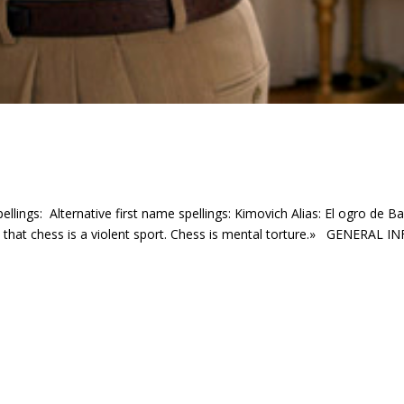
ellings: Alternative first name spellings: Kimovich Alias: El ogro de Ba
hat chess is a violent sport. Chess is mental torture.» GENERAL INF