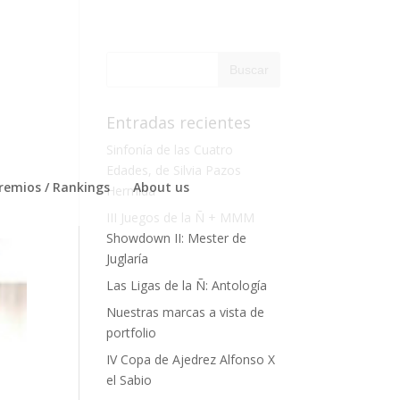
Entradas recientes
Sinfonía de las Cuatro
Edades, de Silvia Pazos
remios / Rankings
About us
Hermida
III Juegos de la Ñ + MMM
Showdown II: Mester de
Juglaría
Las Ligas de la Ñ: Antología
Nuestras marcas a vista de
portfolio
IV Copa de Ajedrez Alfonso X
el Sabio