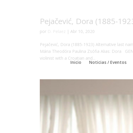
Pejačević, Dora (1885-192
por
D. Pelaez
|
Abr 10, 2020
Pejačević, Dora (1885-1923) Alternative last nam
Mária Theodóra Paulina Zsófia Alias: Dora GEN
violinist with a Croatian and...
Inicio
Noticias / Eventos