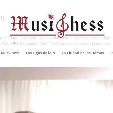
3)
e spellings: Pejacsevich. Von Lumbe. Alternative first name spellings:
ERAL INFO Description: Dora Pejačević was composer, pianist and
MusiChess
Las Ligas de la Ñ
La Ciudad de las Damas
P