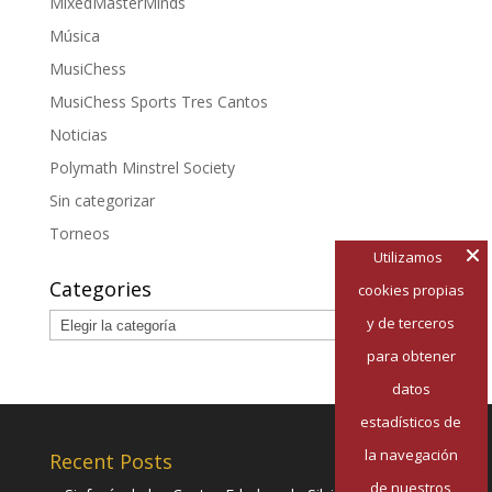
MixedMasterMinds
Música
MusiChess
MusiChess Sports Tres Cantos
Noticias
Polymath Minstrel Society
Sin categorizar
Torneos
Utilizamos
Categories
cookies propias
Categories
y de terceros
para obtener
datos
estadísticos de
la navegación
Recent Posts
de nuestros