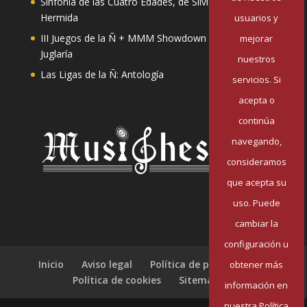
Sinfonía de las Cuatro Edades, de Silvia Pazos
Hermida
usuarios y
III Juegos de la Ñ + MMM Showdown II: Mester de
mejorar
Juglaría
nuestros
Las Ligas de la Ñ: Antología
servicios. Si
acepta o
continúa
navegando,
consideramos
que acepta su
uso. Puede
cambiar la
configuración u
Inicio
Aviso legal
Política de privacidad
obtener más
Política de cookies
Sitemap
información en
nuestra Política