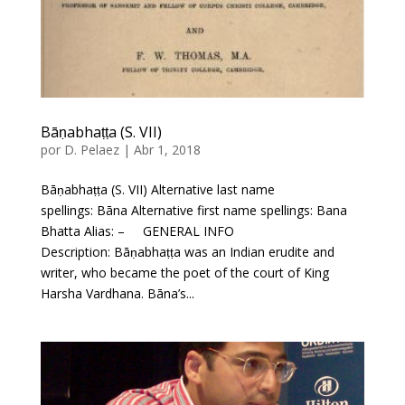
Bāṇabhaṭṭa (S. VII)
por
D. Pelaez
|
Abr 1, 2018
Bāṇabhaṭṭa (S. VII) Alternative last name
spellings: Bāna Alternative first name spellings: Bana
Bhatta Alias: – GENERAL INFO
Description: Bāṇabhaṭṭa was an Indian erudite and
writer, who became the poet of the court of King
Harsha Vardhana. Bāna’s...