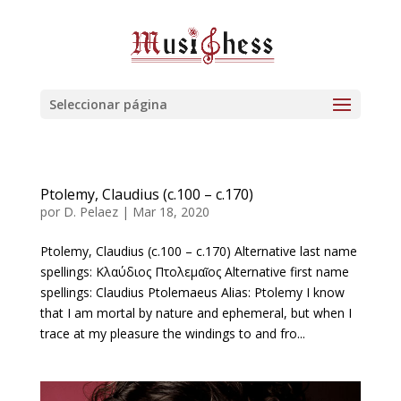
Seleccionar página
Ptolemy, Claudius (c.100 – c.170)
por
D. Pelaez
|
Mar 18, 2020
Ptolemy, Claudius (c.100 – c.170) Alternative last name
spellings: Κλαύδιος Πτολεμαῖος Alternative first name
spellings: Claudius Ptolemaeus Alias: Ptolemy I know
that I am mortal by nature and ephemeral, but when I
trace at my pleasure the windings to and fro...